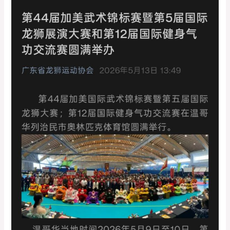
Guangdong
Dragon
Lion
Sports
Assoc.