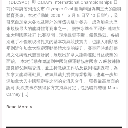
（DLCSAC）與 CanAm International Championships 日
前於卑詩省列治文市 Olympic Oval 圓滿舉辦為期三天的龍獅
體育賽事。本次活動於 2026 年 5 月 8 日至 10 日舉行，吸
引來自加拿大各地及海外的隊伍與選手參與，成為加拿大歷
來規模最大的龍獅體育賽事之一。 競技水準全面躍升 連結加
拿大與國際社群 比賽期間，現場鼓聲不斷，氣氛熱烈。各組
別選手不僅展現出扎實的基本功與競技實力，也讓人明顯感
受到近年加拿大龍獅運動整體水準的提升。賽事同時兼顧傳
統文化與現代競技發展，展現出加拿大龍獅運動日益成熟的
面貌。 本次活動亦邀請到中國龍獅運動協會國家 A 級教練陳
建良師父到場交流，並主持教練工作坊及裁判培訓課程，為
加拿大龍獅運動員、教練與裁判提供專業指導，也進一步加
深加拿大與中國龍獅界之間的交流與合作。 獲得最高層面的
認可 此次賽事亦獲得多方支持與肯定，包括聯邦總理 Mark
Carney […]
Read More »