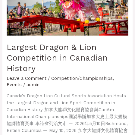
History
Largest Dragon & Lion
Competition in Canadian
History
Leave a Comment
/
Competition/Championships
,
Events
/
admin
Canada’s Dragon Lion Cultural Sports Association Hosts
the Largest Dragon and Lion Sport Competition in
Canadian History 加拿大龍獅文化體育協會與CanAm
International Championships圓滿舉辦加拿大史上最大規模
龍獅體育賽事 卑詩省列治文市 — 2026年5月10日Richmond,
British Columbia — May 10, 2026 加拿大龍獅文化體育協會